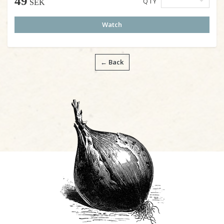
49
QTY
SEK
Watch
← Back