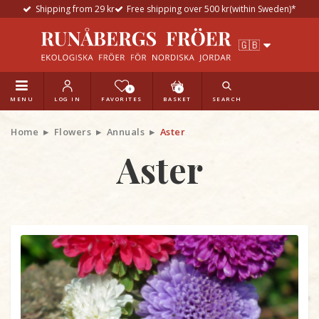
Shipping from 29 kr
Free shipping over 500 kr(within Sweden)*
0
0
MENU
LOG IN
FAVORITES
BASKET
SEARCH
Home
Flowers
Annuals
Aster
Aster