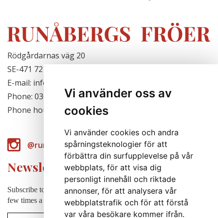
Rödgårdarnas väg 20
SE-471 72 Hjälteby, Sweden
E-mail: info@runabergsfroer.se
Vi använder oss av
Phone: 0303-777140
cookies
Phone hours: Closed for the season
Vi använder cookies och andra
spårningsteknologier för att
@runabergsfroer
förbättra din surfupplevelse på vår
Newsletter
webbplats, för att visa dig
personligt innehåll och riktade
Subscribe to our newsletter to receive news, cultivation tips etc. a
annonser, för att analysera vår
few times a year (in swedish).
webbplatstrafik och för att förstå
var våra besökare kommer ifrån.