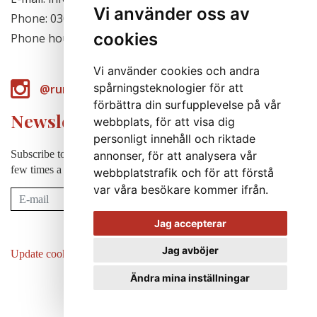
Vi använder oss av
Phone: 0303-777140
cookies
Phone hours: Closed for the season
Vi använder cookies och andra
spårningsteknologier för att
@runabergsfroer
förbättra din surfupplevelse på vår
Newsletter
webbplats, för att visa dig
personligt innehåll och riktade
Subscribe to our newsletter to receive news, cultivation tips etc. a
annonser, för att analysera vår
few times a year (in swedish).
webbplatstrafik och för att förstå
var våra besökare kommer ifrån.
Subscribe
Jag accepterar
Jag avböjer
Update cookies preferences
Ändra mina inställningar