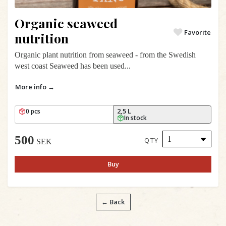
Organic seaweed
Favorite
nutrition
Organic plant nutrition from seaweed - from the Swedish
west coast Seaweed has been used...
More info →
2,5 L
0 pcs
In stock
500
QTY
SEK
Buy
← Back