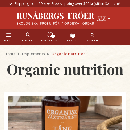
Shipping from 29 kr
Free shipping over 500 kr(within Sweden)*
0
0
MENU
LOG IN
FAVORITES
BASKET
SEARCH
Home
Implements
Organic nutrition
Organic nutrition