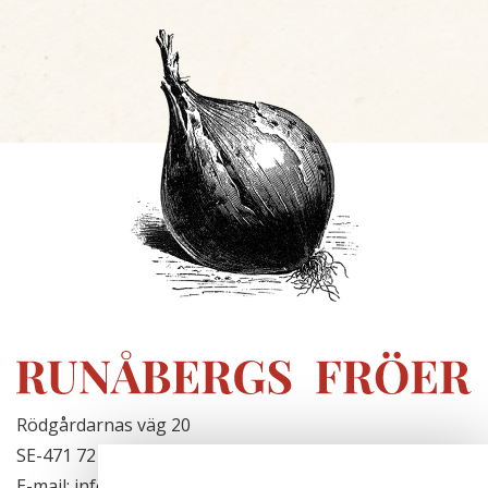
Rödgårdarnas väg 20
SE-471 72 Hjälteby, Sweden
E-mail: info@runabergsfroer.se