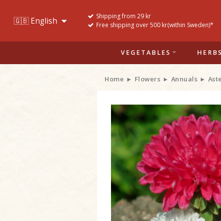
Shipping from 29 kr
Free shipping over 500 kr(within Sweden)*
VEGETABLES
HERB
Home
Flowers
Annuals
Ast