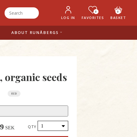
0
0
LOG IN
FAVORITES
BASKET
ABOUT RUNÅBERGS
, organic seeds
ECO
49
QTY
SEK