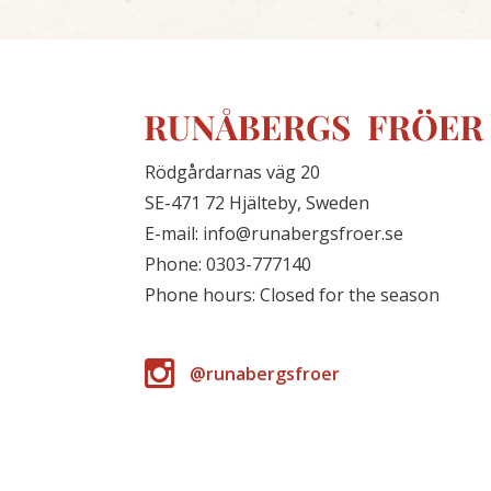
Rödgårdarnas väg 20
SE-471 72 Hjälteby, Sweden
E-mail: info@runabergsfroer.se
Phone: 0303-777140
Phone hours: Closed for the season
@runabergsfroer