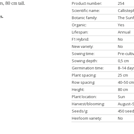
s, 80 cm tall.
Product number:
254
Scientific name:
Calliste
ds.
Botanic family:
The Sunf
Organic:
Yes
Lifespan:
Annual
F1 Hybrid:
No
New variety:
No
Sowing time:
Pre-culti
Sowing depth:
0,5 cm
Germination time:
8–14 day
Plant spacing:
25 cm
Row spacing:
40–50 cm
Height:
80 cm
Plant location:
Sun
Harvest/blooming:
August–
Seeds/g:
450 see
Heirloom variety:
No