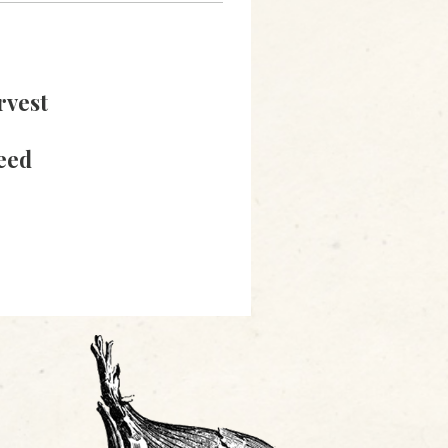
rvest
eed