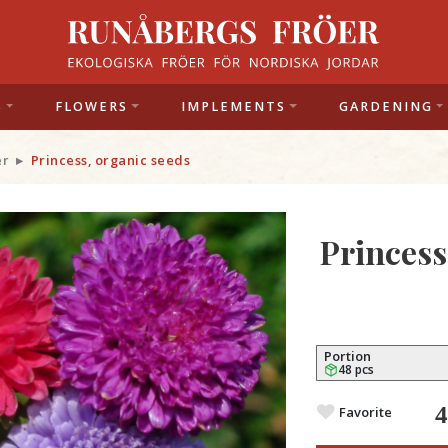
S
FLOWERS
IMPLEMENTS
GARDENING
er
Princess, organic seeds
Princess
Portion
48 pcs
Favorite