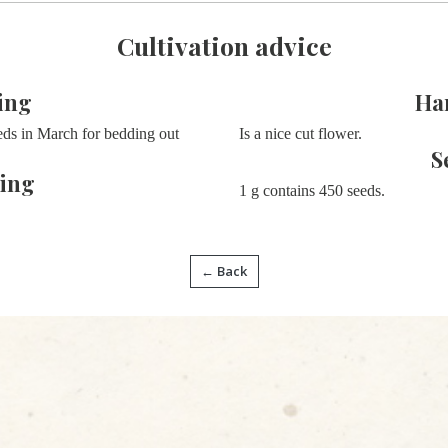
Cultivation advice
ing
Ha
eds in March for bedding out
Is a nice cut flower.
S
ing
1 g contains 450 seeds.
← Back