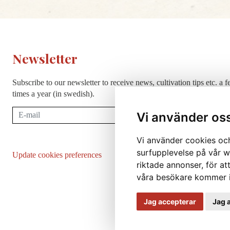
Newsletter
Subscribe to our newsletter to receive news, cultivation tips etc. a 
times a year (in swedish).
Subscribe
Vi använder os
Vi använder cookies och
surfupplevelse på vår we
Update cookies preferences
riktade annonser, för at
våra besökare kommer i
Jag accepterar
Jag 