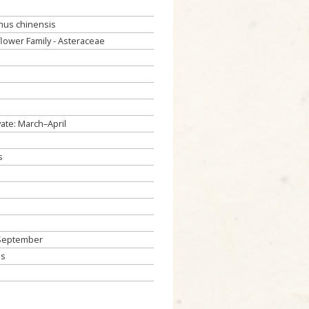
phus chinensis
lower Family - Asteraceae
vate: March–April
s
September
ds