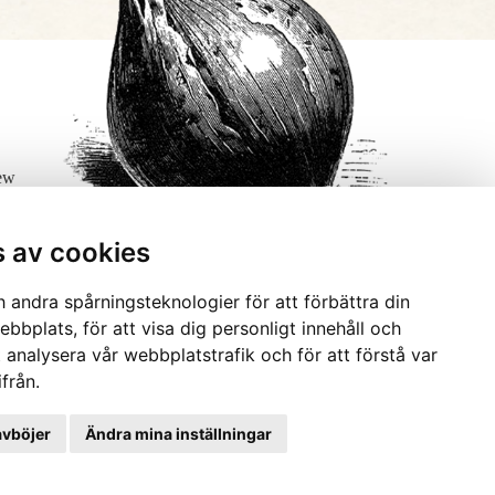
few
s av cookies
 andra spårningsteknologier för att förbättra din
bbplats, för att visa dig personligt innehåll och
t analysera vår webbplatstrafik och för att förstå var
från.
avböjer
Ändra mina inställningar