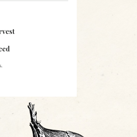
rvest
eed
s.