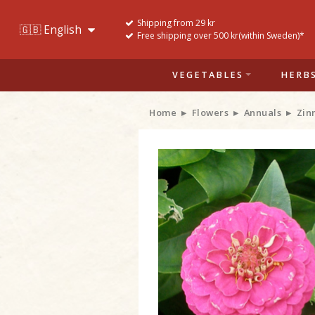
Shipping from 29 kr
Free shipping over 500 kr(within Sweden)*
VEGETABLES
HERB
Home
Flowers
Annuals
Zin