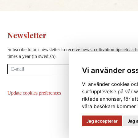
Newsletter
Subscribe to our newsletter to receive news, cultivation tips etc. a 
times a year (in swedish).
Subscribe
Vi använder os
Vi använder cookies och
surfupplevelse på vår we
Update cookies preferences
riktade annonser, för at
våra besökare kommer i
Jag accepterar
Jag 