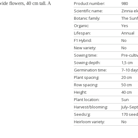
ide flowers, 40 cm tall. A
Product number:
980
Scientific name:
Zinnia e
Botanic family:
The Sunf
Organic:
Yes
Lifespan:
Annual
F1 Hybrid:
No
New variety:
No
Sowing time:
Pre-culti
Sowing depth:
1,5 cm
Germination time:
7–10 day
Plant spacing:
20 cm
Row spacing:
50 cm
Height:
40 cm
Plant location:
Sun
Harvest/blooming:
July–Sep
Seeds/g:
170 see
Heirloom variety:
No