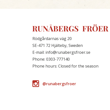
Rödgårdarnas väg 20
SE-471 72 Hjälteby, Sweden
E-mail: info@runabergsfroer.se
Phone: 0303-777140
Phone hours: Closed for the season
@runabergsfroer