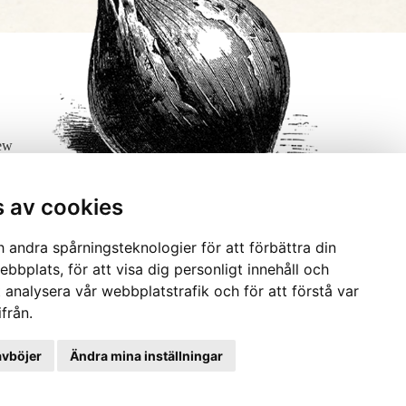
few
s av cookies
 andra spårningsteknologier för att förbättra din
bbplats, för att visa dig personligt innehåll och
t analysera vår webbplatstrafik och för att förstå var
från.
avböjer
Ändra mina inställningar