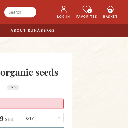
0
0
LOG IN
FAVORITES
BASKET
ABOUT RUNÅBERGS
 organic seeds
ECO
49
QTY
SEK