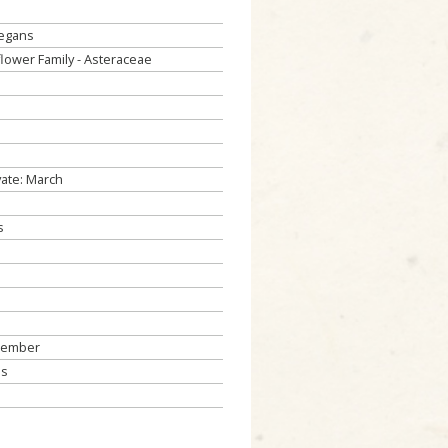
legans
lower Family - Asteraceae
vate: March
s
tember
ds