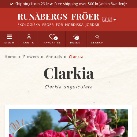
Shipping from 29 kr
Free shipping over 500 kr(within Sweden)*
0
0
MENU
LOG IN
FAVORITES
BASKET
SEARCH
Home
Flowers
Annuals
Clarkia
Clarkia
Clarkia unguiculata