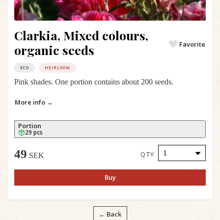
Clarkia, Mixed colours,
Favorite
organic seeds
ECO
HEIRLOOM
Pink shades. One portion contains about 200 seeds.
More info →
Portion
29 pcs
49
QTY
SEK
Buy
← Back