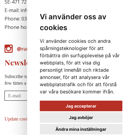
SE-471 72 Hjälteby, Sweden
E-mail: info@runabergsfroer.se
Vi använder oss av
Phone: 0303-777140
cookies
Phone hours: Closed for the season
Vi använder cookies och andra
spårningsteknologier för att
@runabergsfroer
förbättra din surfupplevelse på vår
Newsletter
webbplats, för att visa dig
personligt innehåll och riktade
Subscribe to our newsletter to receive news, cultivation tips etc. a
annonser, för att analysera vår
few times a year (in swedish).
webbplatstrafik och för att förstå
var våra besökare kommer ifrån.
Subscribe
Jag accepterar
Jag avböjer
Update cookies preferences
Ändra mina inställningar