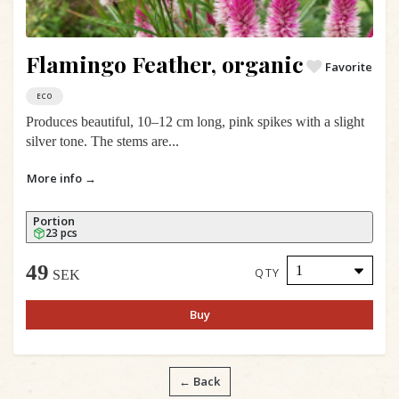
Flamingo Feather, organic
Favorite
ECO
Produces beautiful, 10–12 cm long, pink spikes with a slight
silver tone. The stems are...
More info →
Portion
23 pcs
49
QTY
SEK
Buy
← Back