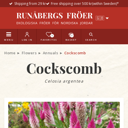
Shipping from 29 kr
Free shipping over 500 kr(within Sweden)*
0
0
MENU
LOG IN
FAVORITES
BASKET
SEARCH
Home
Flowers
Annuals
Cockscomb
Cockscomb
Celosia argentea