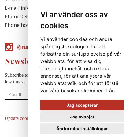
E-mail: info@runabergsfroer.se
Vi använder oss av
Phone: 0303-777140
cookies
Phone hours: Closed for the season
Vi använder cookies och andra
spårningsteknologier för att
@runabergsfroer
förbättra din surfupplevelse på vår
Newsletter
webbplats, för att visa dig
personligt innehåll och riktade
Subscribe to our newsletter to receive news, cultivation tips etc. a
annonser, för att analysera vår
few times a year (in swedish).
webbplatstrafik och för att förstå
var våra besökare kommer ifrån.
Subscribe
Jag accepterar
Jag avböjer
Update cookies preferences
Ändra mina inställningar