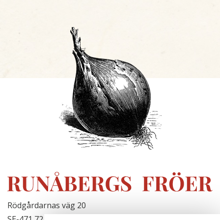
Rödgårdarnas väg 20
SE-471 72 Hjälteby, Sweden