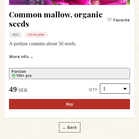
Common mallow, organic
Favorite
seeds
ECO
HEIRLOOM
A portion contains about 50 seeds.
More info →
Portion
100+ pcs
49
QTY
SEK
Buy
← Back