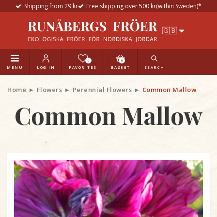
Shipping from 29 kr
Free shipping over 500 kr(within Sweden)*
0
0
MENU
LOG IN
FAVORITES
BASKET
SEARCH
Home
Flowers
Perennial Flowers
Common Mallow
Common Mallow