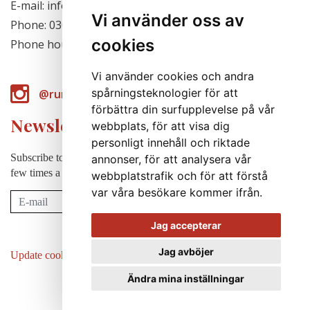
E-mail: info@runabergsfroer.se
Vi använder oss av
Phone: 0303-777140
cookies
Phone hours: Closed for the season
Vi använder cookies och andra
spårningsteknologier för att
@runabergsfroer
förbättra din surfupplevelse på vår
Newsletter
webbplats, för att visa dig
personligt innehåll och riktade
Subscribe to our newsletter to receive news, cultivation tips etc. a
annonser, för att analysera vår
few times a year (in swedish).
webbplatstrafik och för att förstå
var våra besökare kommer ifrån.
Subscribe
Jag accepterar
Jag avböjer
Update cookies preferences
Ändra mina inställningar