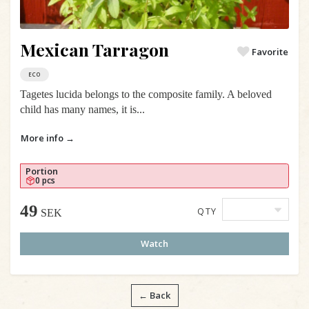
Mexican Tarragon
Favorite
ECO
Tagetes lucida belongs to the composite family. A beloved
child has many names, it is...
More info →
Portion
0 pcs
49
QTY
SEK
Watch
← Back