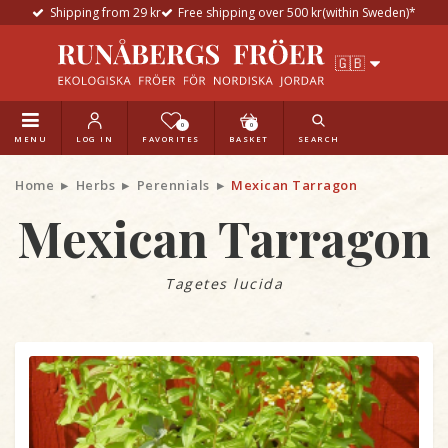
Shipping from 29 kr
Free shipping over 500 kr(within Sweden)*
0
0
MENU
LOG IN
FAVORITES
BASKET
SEARCH
Home
Herbs
Perennials
Mexican Tarragon
Mexican Tarragon
Tagetes lucida