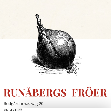
Rödgårdarnas väg 20
SE-471 72 Hjälteby, Sweden