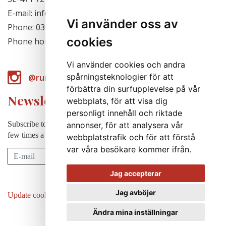
E-mail: info@runabergsfroer.se
Vi använder oss av
Phone: 0303-777140
cookies
Phone hours: Closed for the season
Vi använder cookies och andra
spårningsteknologier för att
@runabergsfroer
förbättra din surfupplevelse på vår
Newsletter
webbplats, för att visa dig
personligt innehåll och riktade
Subscribe to our newsletter to receive news, cultivation tips etc. a
annonser, för att analysera vår
few times a year (in swedish).
webbplatstrafik och för att förstå
var våra besökare kommer ifrån.
Subscribe
Jag accepterar
Jag avböjer
Update cookies preferences
Ändra mina inställningar