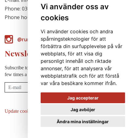
E-mail: info@runabergsfroer.se
Vi använder oss av
Phone: 0303-777140
cookies
Phone hours: Closed for the season
Vi använder cookies och andra
spårningsteknologier för att
@runabergsfroer
förbättra din surfupplevelse på vår
Newsletter
webbplats, för att visa dig
personligt innehåll och riktade
Subscribe to our newsletter to receive news, cultivation tips etc. a
annonser, för att analysera vår
few times a year (in swedish).
webbplatstrafik och för att förstå
var våra besökare kommer ifrån.
Subscribe
Jag accepterar
Jag avböjer
Update cookies preferences
Ändra mina inställningar