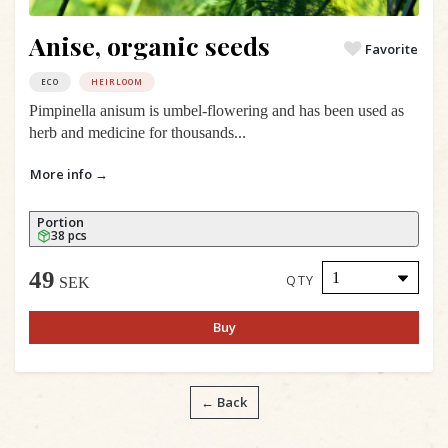
Anise, organic seeds
Favorite
ECO
HEIRLOOM
Pimpinella anisum is umbel-flowering and has been used as
herb and medicine for thousands...
More info →
Portion
38 pcs
49
QTY
SEK
Buy
← Back