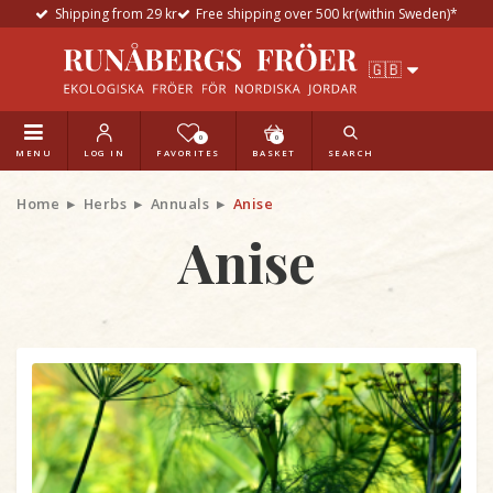
Shipping from 29 kr
Free shipping over 500 kr(within Sweden)*
0
0
MENU
LOG IN
FAVORITES
BASKET
SEARCH
Home
Herbs
Annuals
Anise
Anise