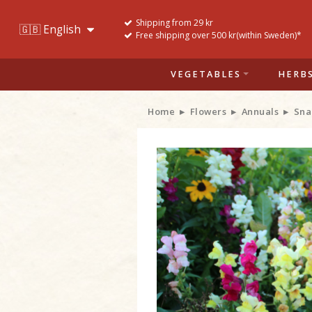
Shipping from 29 kr
Free shipping over 500 kr(within Sweden)*
VEGETABLES
HERB
Home
Flowers
Annuals
Sna