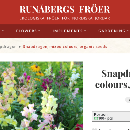
S
FLOWERS
IMPLEMENTS
GARDENING
pdragon
Snapdragon, mixed colours, organic seeds
Snapd
colours
Portion
100+ pcs