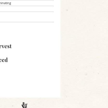
minating
rvest
eed