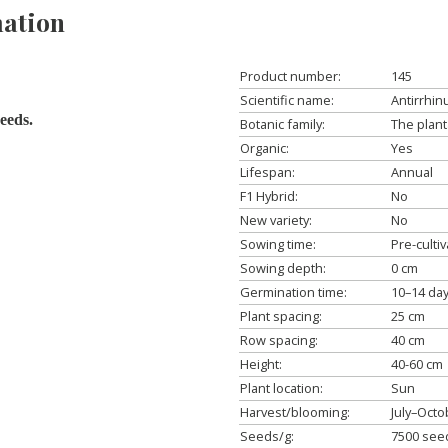
ation
Product number:
145
Scientific name:
Antirrhi
eeds.
Botanic family:
The plant
Organic:
Yes
Lifespan:
Annual
F1 Hybrid:
No
New variety:
No
Sowing time:
Pre-culti
Sowing depth:
0 cm
Germination time:
10–14 da
Plant spacing:
25 cm
Row spacing:
40 cm
Height:
40-60 cm
Plant location:
Sun
Harvest/blooming:
July–Octo
Seeds/g:
7500 see