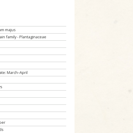
num majus
ain family - Plantaginaceae
vate: March–April
ys
ber
ds