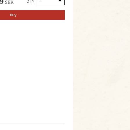
49
QTY
SEK
Buy