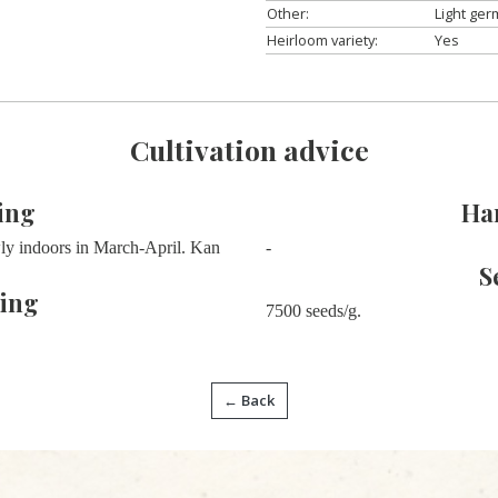
Other:
Light ger
Heirloom variety:
Yes
Cultivation advice
ing
Ha
wly indoors in March-April. Kan
-
S
ing
7500 seeds/g.
← Back