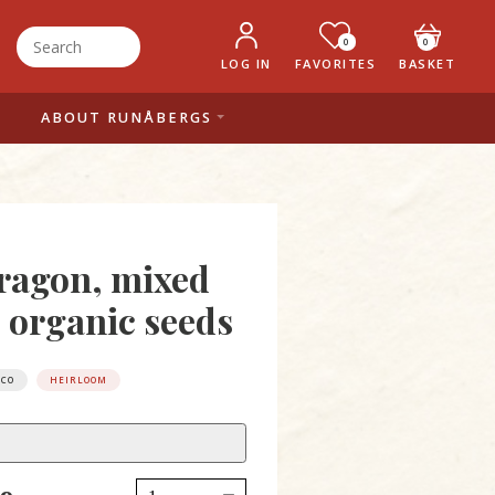
0
0
LOG IN
FAVORITES
BASKET
ABOUT RUNÅBERGS
ragon, mixed
, organic seeds
ECO
HEIRLOOM