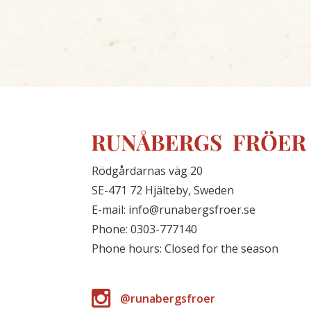
Rödgårdarnas väg 20
SE-471 72 Hjälteby, Sweden
E-mail: info@runabergsfroer.se
Phone: 0303-777140
Phone hours: Closed for the season
@runabergsfroer